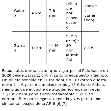
min a
Gratuit
pie
Getari
7-8
o
4 km
por
a
min
(camin
paseo
ando)
coster
o
9 min
(tren) /
Zumai
14-16
30
11 km
2-3 €
a
min
min
(autob
ús)
Estos datos demuestran que viajar por el País Vasco en
2026 desde Zarautz optimiza tu presupuesto y tiempo.
Un billete sencillo en Lurraldebus o Euskotren cuesta
entre 2-4 € para distancias cortas y 15 € hacia Bilbao,
mientras que el coche de alquiler (consumo medio
7L/100km) supone aproximadamente 1,50 € en
combustible para llegar a Donostia y 7 € para Bilbao,
sin contar peajes de la AP-8 [6][7].