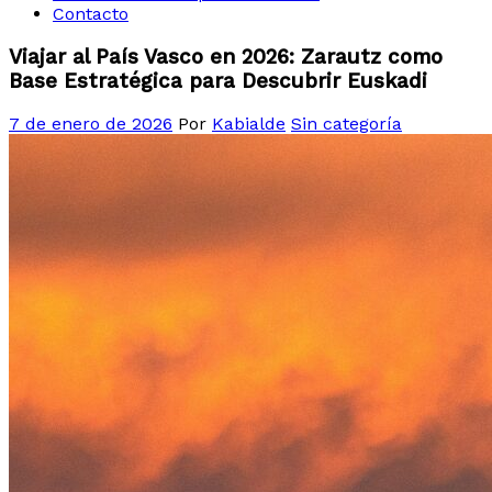
Contacto
Viajar al País Vasco en 2026: Zarautz como
Base Estratégica para Descubrir Euskadi
7 de enero de 2026
Por
Kabialde
Sin categoría