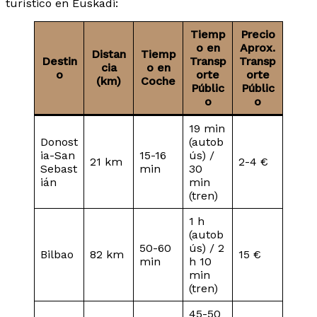
turístico en Euskadi:
Tiemp
Precio
o en
Aprox.
Distan
Tiemp
Destin
Transp
Transp
cia
o en
o
orte
orte
(km)
Coche
Públic
Públic
o
o
19 min
Donost
(autob
ia-San
15-16
ús) /
21 km
2-4 €
Sebast
min
30
ián
min
(tren)
1 h
(autob
50-60
ús) / 2
Bilbao
82 km
15 €
min
h 10
min
(tren)
45-50