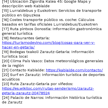
[14] Ubicación Zigordia Kalea 45: Google Maps y
descripción web Kabialde
[15] Lurraldebus y Euskotren: Servicios de transporte
público en Gipuzkoa
[16] Costes transporte público vs. coche: Cálculos
basados en tarifas oficiales Lurraldebus/Euskotren
[17] Ruta pintxos Donostia: Información gastronómica
general turística
[18] Restaurantes Getaria:
https://turismodevino.com/blog/cosas-para-ver-y-
hacer-en-getaria/
[19] Bodegas txakoli Zarautz-Getaria: Información
turística local
[20] Clima País Vasco: Datos meteorológicos generales
de la región
[21] Contacto Kabialde:
https://kabialde.com/contacto/
[22] Surf en Zarautz: Información turística de deportes
acuáticos
[23] Ruta Zarautz-Getaria por viñedos:
https://es.wikiloc.com/rutas-senderismo/zarautz-
getaria-zarautz-20478524
[24] Palacio de Narros: Información histórica turística
de Zarautz